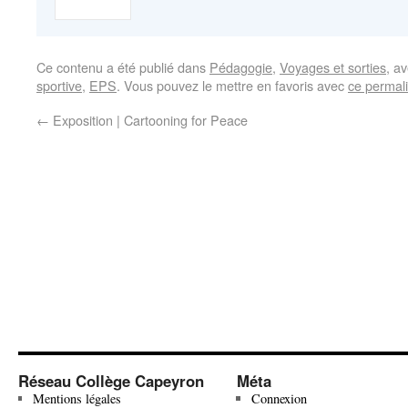
Ce contenu a été publié dans
Pédagogie
,
Voyages et sorties
, a
sportive
,
EPS
. Vous pouvez le mettre en favoris avec
ce permal
←
Exposition | Cartooning for Peace
Réseau Collège Capeyron
Méta
Mentions légales
Connexion