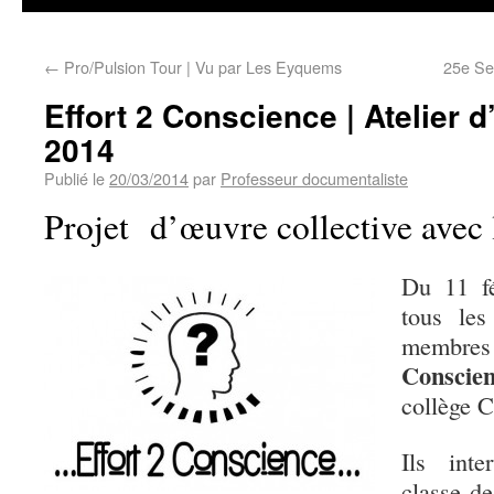
←
Pro/Pulsion Tour | Vu par Les Eyquems
25e Se
Effort 2 Conscience | Atelier 
2014
Publié le
20/03/2014
par
Professeur documentaliste
Projet d’œuvre collective avec 
Du 11 fé
tous les
membres 
Conscie
collège 
Ils int
classe de