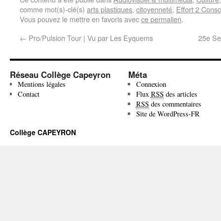
comme mot(s)-clé(s)
arts plastiques
,
citoyenneté
,
Effort 2 Cons
Vous pouvez le mettre en favoris avec
ce permalien
.
←
Pro/Pulsion Tour | Vu par Les Eyquems
25e Se
Réseau Collège Capeyron
Méta
Mentions légales
Connexion
Contact
Flux
RSS
des articles
RSS
des commentaires
Site de WordPress-FR
Collège CAPEYRON