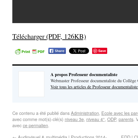
Télécharger (PDF, 126KB)
Save
A propos Professeur documentaliste
Webmaster Professeur documentaliste du Collège
Voir tous les articles de Professeur documentalist
Ce contenu a été publié dans
Administration
,
Ecole avec les par
avec comme mot(s)-clé(s)
niveau 3e
,
niveau 4°
,
ODP
,
parents
. 
avec
ce permalien
.
←
Audiovisuel & multimédia | Productions 2014-
EDD | Cl