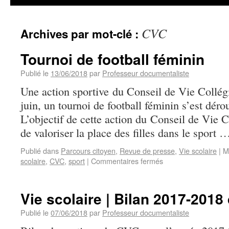
CVC
Archives par mot-clé :
Tournoi de football féminin
Publié le
13/06/2018
par
Professeur documentaliste
Une action sportive du Conseil de Vie Collé
juin, un tournoi de football féminin s’est dér
L’objectif de cette action du Conseil de Vie 
de valoriser la place des filles dans le sport
Publié dans
Parcours citoyen
,
Revue de presse
,
Vie scolaire
|
M
scolaire
,
CVC
,
sport
|
Commentaires fermés
Vie scolaire | Bilan 2017-201
Publié le
07/06/2018
par
Professeur documentaliste