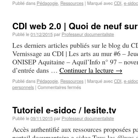
Publié dans
Pédagogie
,
Ressources
|
Marqué avec
CDI
,
e-sidoc
CDI web 2.0 | Quoi de neuf sur
Publié le
01/12/2015
par
Professeur documentaliste
Les derniers articles publiés sur le blog du
Vernissage au CDI | Les arts au mur #6 – Jeu
ONISEP Aquitaine – Aquil’Info n° 97 – nove
d’entrée dans …
Continuer la lecture
→
Publié dans
Pédagogie
,
Ressources
|
Marqué avec
CDI
,
e-sidoc
personnels
|
Commentaires fermés
Tutoriel e-sidoc / lesite.tv
Publié le
09/11/2015
par
Professeur documentaliste
Accès authentifié aux ressources proposées par
portail documentaire e-sidoc Tous les élèves 