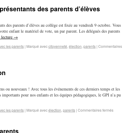
eprésentants des parents d’élèves
nts des parents d’élèves au collège est fixée au vendredi 9 octobre. Vous
votre enfant le matériel de vote, un par parent. Les délégués des parents
 lecture
→
vec les parents
|
Marqué avec
citoyenneté
,
élection
,
parents
|
Commentaires
on
iens ou nouveaux ! Avec tous les événements de ces derniers temps et les
rès importants pour nos enfants et les équipes pédagogiques, le GPI n’a pu
vec les parents
|
Marqué avec
élection
,
parents
|
Commentaires fermés
parents