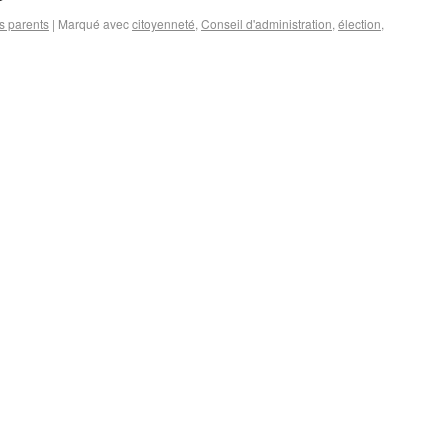
s parents
|
Marqué avec
citoyenneté
,
Conseil d'administration
,
élection
,