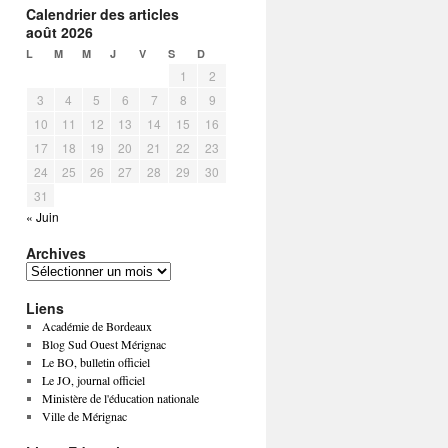
Calendrier des articles
août 2026
L
M
M
J
V
S
D
1
2
3
4
5
6
7
8
9
10
11
12
13
14
15
16
17
18
19
20
21
22
23
24
25
26
27
28
29
30
31
« Juin
Archives
Liens
Académie de Bordeaux
Blog Sud Ouest Mérignac
Le BO, bulletin officiel
Le JO, journal officiel
Ministère de l'éducation nationale
Ville de Mérignac