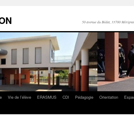
RON
50 avenue du Bédat, 33700 Mérigna
ge
Vie de l’élève
ERASMUS
CDI
Pédagogie
Orientation
Espac