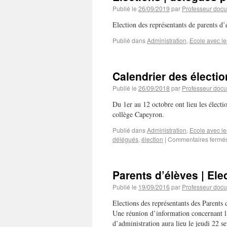
Publié le
26/09/2019
par
Professeur docu
Election des représentants de parents d’
Publié dans
Administration
,
Ecole avec le
Calendrier des électi
Publié le
26/09/2018
par
Professeur docu
Du 1er au 12 octobre ont lieu les élect
collège Capeyron.
Publié dans
Administration
,
Ecole avec le
délégués
,
élection
|
Commentaires fermé
Parents d’élèves | Ele
Publié le
19/09/2016
par
Professeur docu
Elections des représentants des Parent
Une réunion d’information concernant l’
d’administration aura lieu le jeudi 22 s