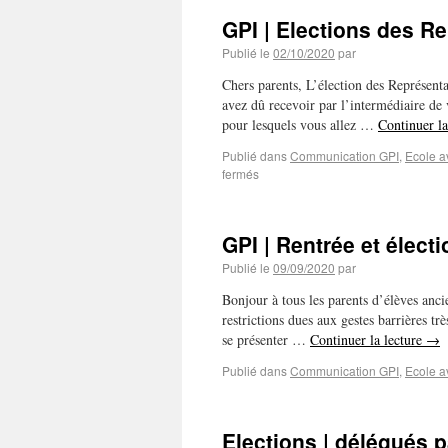
GPI | Elections des R
Publié le
02/10/2020
par
Chers parents, L’élection des Représenta
avez dû recevoir par l’intermédiaire de 
pour lesquels vous allez …
Continuer la
Publié dans
Communication GPI
,
Ecole a
fermés
GPI | Rentrée et électi
Publié le
09/09/2020
par
Bonjour à tous les parents d’élèves anc
restrictions dues aux gestes barrières t
se présenter …
Continuer la lecture
→
Publié dans
Communication GPI
,
Ecole a
Elections | délégués 