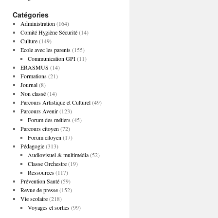
Catégories
Administration
(164)
Comité Hygiène Sécurité
(14)
Culture
(149)
Ecole avec les parents
(155)
Communication GPI
(11)
ERASMUS
(14)
Formations
(21)
Journal
(8)
Non classé
(14)
Parcours Artistique et Culturel
(49)
Parcours Avenir
(123)
Forum des métiers
(45)
Parcours citoyen
(72)
Forum citoyen
(17)
Pédagogie
(313)
Audiovisuel & multimédia
(52)
Classe Orchestre
(19)
Ressources
(117)
Prévention Santé
(59)
Revue de presse
(152)
Vie scolaire
(218)
Voyages et sorties
(99)