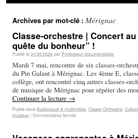
Mérignac
Archives par mot-clé :
Classe-orchestre | Concert au 
quête du bonheur” !
Publié le
31/05/2024
par
Professeur documentaliste
Mardi 7 mai, rencontre de six classes-orchestr
du Pin Galant à Mérignac. Les 4ème E, classe
collège, ont rencontré cinq autres classes-orc
de musique de Mérignac pour répéter des mor
Continuer la lecture
→
Publié dans
Audiovisuel & multimédia
,
Classe Orchestre
,
Cultur
musique
|
Commentaires fermés
Vacances apprenantes à Méri