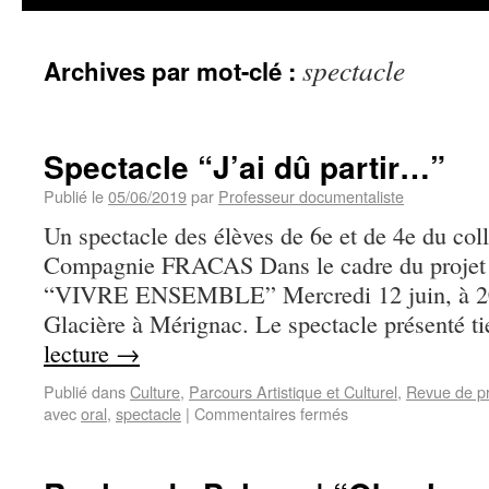
spectacle
Archives par mot-clé :
Spectacle “J’ai dû partir…”
Publié le
05/06/2019
par
Professeur documentaliste
Un spectacle des élèves de 6e et de 4e du 
Compagnie FRACAS Dans le cadre du projet i
“VIVRE ENSEMBLE” Mercredi 12 juin, à 20
Glacière à Mérignac. Le spectacle présenté 
lecture
→
Publié dans
Culture
,
Parcours Artistique et Culturel
,
Revue de p
avec
oral
,
spectacle
|
Commentaires fermés