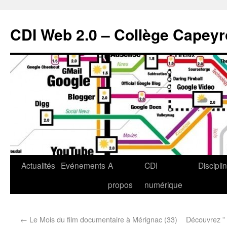
CDI Web 2.0 – Collège Capey
Actualités
Evénements
A
CDI
Discipli
propos
numérique
←
Le Mois du film documentaire à Mérignac (33)
Découvrez ” 