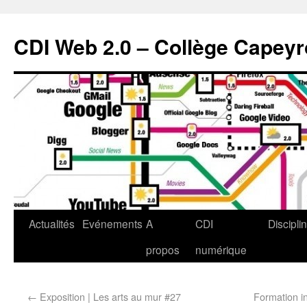
CDI Web 2.0 – Collège Capey
Actualités
Evénements
A
CDI
Discipli
propos
numérique
←
Exposition | Les arts au mur #27
Formation i