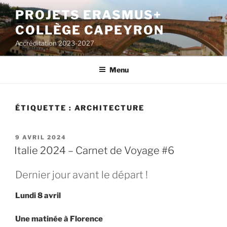
Aller
PROJETS ERASMUS+
au
COLLÈGE CAPEYRON
contenu
principal
Accréditation 2023-2027
Menu
ÉTIQUETTE : ARCHITECTURE
PUBLIÉ
9 AVRIL 2024
LE
Italie 2024 – Carnet de Voyage #6
Dernier jour avant le départ !
Lundi 8 avril
Une matinée à Florence