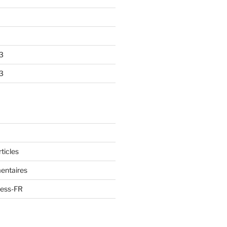
3
3
ticles
ntaires
ress-FR