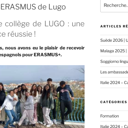
Recherche
s ERASMUS de Lugo
pour
:
 collège de LUGO : une
ARTICLES R
e réussie !
Suède 2026 | U
 nous avons eu le plaisir de recevoir
Malaga 2025 | 
 espagnols pour ERASMUS+.
Soggiorno ling
Les ambassad
Italie 2024 – 
CATÉGORIES
Formation
Italie 2024 – 