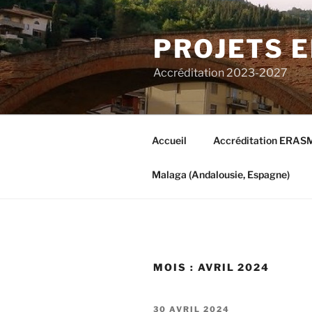
Aller
au
PROJETS 
contenu
principal
Accréditation 2023-2027
Accueil
Accréditation ERAS
Malaga (Andalousie, Espagne)
MOIS : AVRIL 2024
PUBLIÉ
30 AVRIL 2024