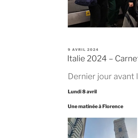
PUBLIÉ
9 AVRIL 2024
LE
Italie 2024 – Carn
Dernier jour avant l
Lundi 8 avril
Une matinée à Florence