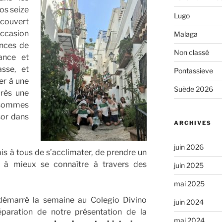
os seize
Lugo
couvert
occasion
Malaga
ences de
Non classé
ance et
asse, et
Pontassieve
er à une
Suède 2026
près une
sommes
sor dans
ARCHIVES
juin 2026
s à tous de s’acclimater, de prendre un
e à mieux se connaître à travers des
juin 2025
mai 2025
 démarré la semaine au Colegio Divino
juin 2024
éparation de notre présentation de la
mai 2024