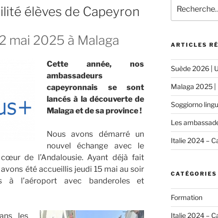
Recherche
lité élèves de Capeyron
pour
:
22 mai 2025 à Malaga
ARTICLES R
Cette année, nos
Suède 2026 | U
ambassadeurs
Malaga 2025 | 
capeyronnais se sont
lancés à la découverte de
Soggiorno ling
Malaga et de sa province !
Les ambassad
Nous avons démarré un
Italie 2024 – 
nouvel échange avec le
œur de l’Andalousie. Ayant déjà fait
avons été accueillis jeudi 15 mai au soir
CATÉGORIES
s à l’aéroport avec banderoles et
Formation
Italie 2024 – 
ans les