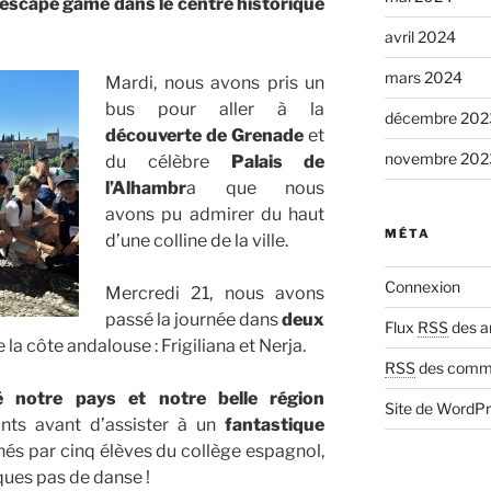
escape game dans le centre historique
avril 2024
mars 2024
Mardi, nous avons pris un
bus pour aller à la
décembre 202
découverte de Grenade
et
novembre 202
du célèbre
Palais de
l’Alhambr
a que nous
avons pu admirer du haut
MÉTA
d’une colline de la ville.
Connexion
Mercredi 21, nous avons
passé la journée dans
deux
Flux
RSS
des ar
 la côte andalouse : Frigiliana et Nerja.
RSS
des comme
 notre pays et notre belle région
Site de WordP
ts avant d’assister à un
fantastique
înés par cinq élèves du collège espagnol,
ues pas de danse !