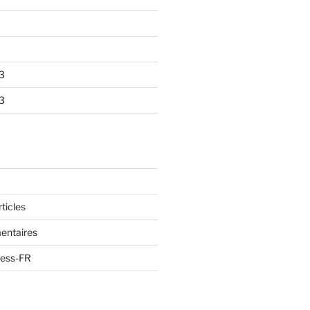
3
3
ticles
ntaires
ress-FR