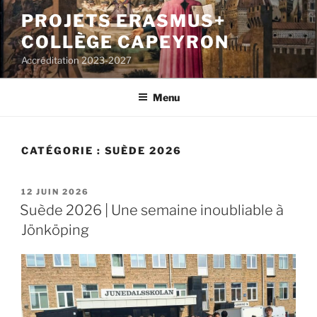
Aller
PROJETS ERASMUS+
au
COLLÈGE CAPEYRON
contenu
principal
Accréditation 2023-2027
Menu
CATÉGORIE : SUÈDE 2026
PUBLIÉ
12 JUIN 2026
LE
Suède 2026 | Une semaine inoubliable à
Jönköping