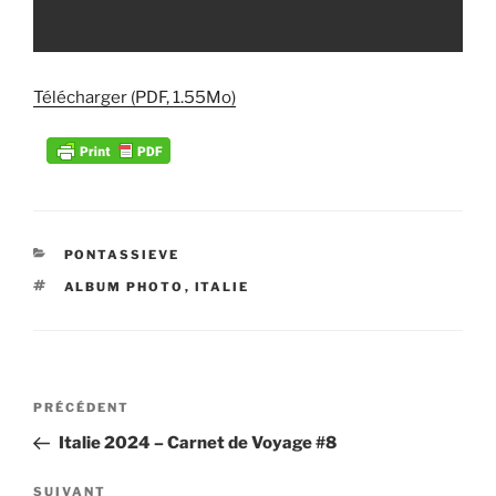
Télécharger (PDF, 1.55Mo)
CATÉGORIES
PONTASSIEVE
ÉTIQUETTES
ALBUM PHOTO
,
ITALIE
Navigation
PRÉCÉDENT
Article
de
précédent
Italie 2024 – Carnet de Voyage #8
l’article
SUIVANT
Article