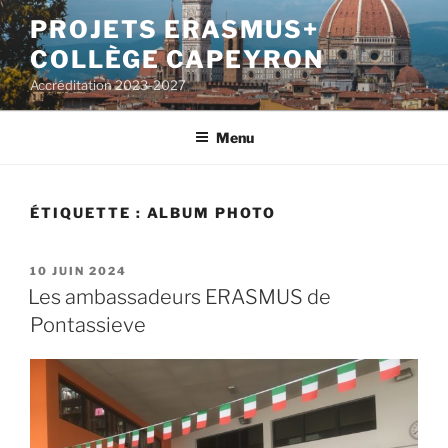
Aller
PROJETS ERASMUS+
au
COLLÈGE CAPEYRON
contenu
principal
Accréditation 2023-2027
Menu
ÉTIQUETTE : ALBUM PHOTO
PUBLIÉ
10 JUIN 2024
LE
Les ambassadeurs ERASMUS de
Pontassieve