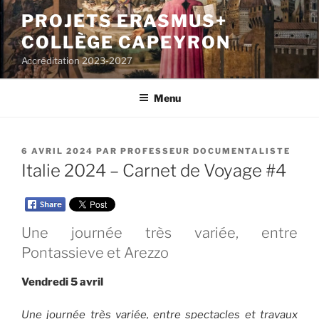
Aller
PROJETS ERASMUS+
au
COLLÈGE CAPEYRON
contenu
principal
Accréditation 2023-2027
Menu
PUBLIÉ
6 AVRIL 2024
PAR
PROFESSEUR DOCUMENTALISTE
LE
Italie 2024 – Carnet de Voyage #4
Une journée très variée, entre
Pontassieve et Arezzo
Vendredi 5 avril
Une journée très variée, entre spectacles et travaux