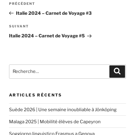
Navigation
PRÉCÉDENT
Article
de
précédent
Italie 2024 – Carnet de Voyage #3
l’article
SUIVANT
Article
suivant
Italie 2024 – Carnet de Voyage #5
Recherche
Reche
pour
:
ARTICLES RÉCENTS
Suède 2026 | Une semaine inoubliable à Jönköping
Malaga 2025 | Mobilité élèves de Capeyron
Soggiorno linguistico Erasmus a Genova