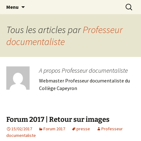
Aller
Recherc
Forum des Métiers et des
Menu
au
Formations – Collège
contenu
Capeyron
Tous les articles par
Professeur
documentaliste
A propos Professeur documentaliste
Webmaster Professeur documentaliste du
Collège Capeyron
Forum 2017 | Retour sur images
15/02/2017
Forum 2017
presse
Professeur
documentaliste