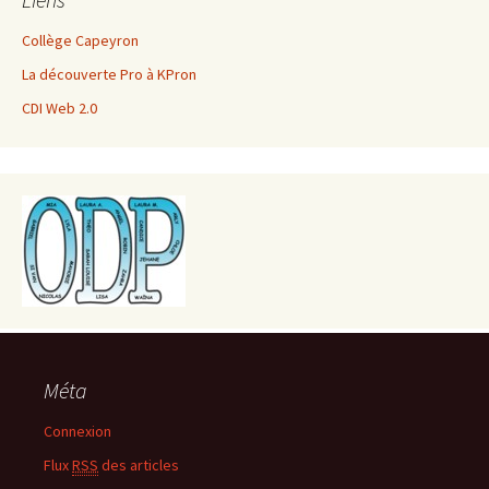
Collège Capeyron
La découverte Pro à KPron
CDI Web 2.0
Méta
Connexion
Flux
RSS
des articles