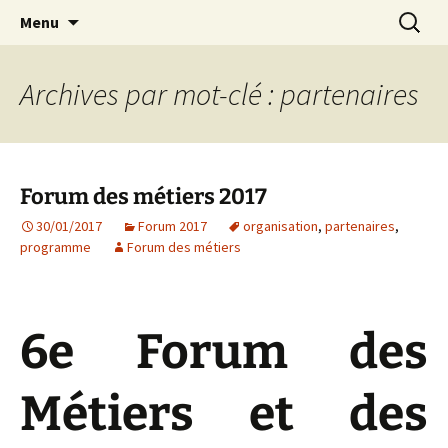
Aller
Recherc
Forum des Métiers et des
Menu
au
Formations – Collège
contenu
Capeyron
Archives par mot-clé : partenaires
Forum des métiers 2017
30/01/2017
Forum 2017
organisation
,
partenaires
,
programme
Forum des métiers
6e Forum des
Métiers et des