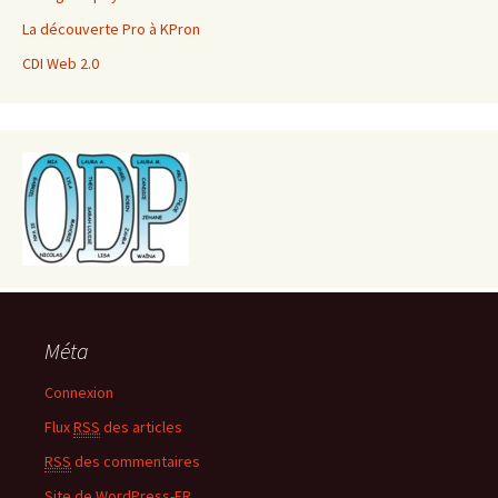
La découverte Pro à KPron
CDI Web 2.0
Méta
Connexion
Flux
RSS
des articles
RSS
des commentaires
Site de WordPress-FR