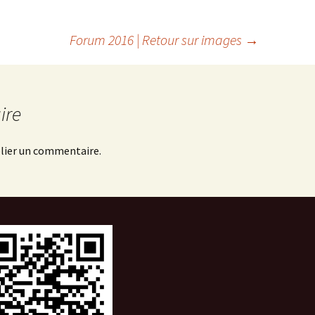
Forum 2016 | Retour sur images
→
ire
lier un commentaire.