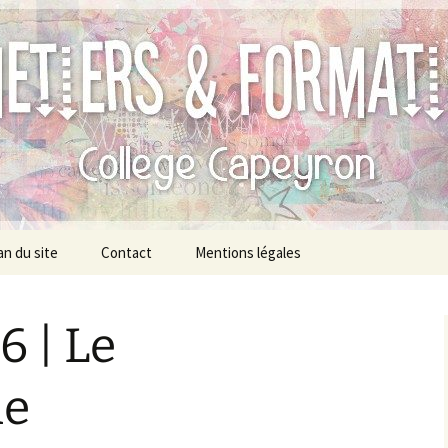
 Métiers et des 
apeyron
an du site
Contact
Mentions légales
 | Le
me