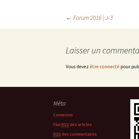
←
Forum 2016 | J-3
Navigation
des
Laisser un commenta
articles
Vous devez
être connecté
pour pub
Méta
Connexion
Flux
RSS
des articles
RSS
des commentaires