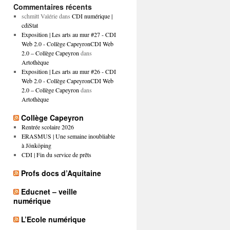
Commentaires récents
schmitt Valérie
dans
CDI numérique |
cdiStat
Exposition | Les arts au mur #27 - CDI
Web 2.0 - Collège CapeyronCDI Web
2.0 – Collège Capeyron
dans
Artothèque
Exposition | Les arts au mur #26 - CDI
Web 2.0 - Collège CapeyronCDI Web
2.0 – Collège Capeyron
dans
Artothèque
Collège Capeyron
Rentrée scolaire 2026
ERASMUS | Une semaine inoubliable
à Jönköping
CDI | Fin du service de prêts
Profs docs d’Aquitaine
Educnet – veille
numérique
L’Ecole numérique