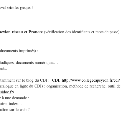
vail selon les groupes !
nexion réseau et Pronote
(vérification des identifiants et mots de passe)
(documents imprimés) :
ériodiques, documents numériques…
nts.
notamment sur le blog du CDI :
CDI. http://www.
collegecapeyron.fr/cdi/
atalogue en ligne du CDI) : organisation, méthode de recherche, outil de
esidoc.fr/
e à une demande :
maire, index…
tion sur le web ?