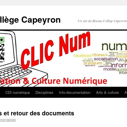
llège Capeyron
Un site du Réseau Collège Capeyro
CDI numérique
Disciplines
Info-documentation
Arts & culture
A
ts et retour des documents
mentaliste