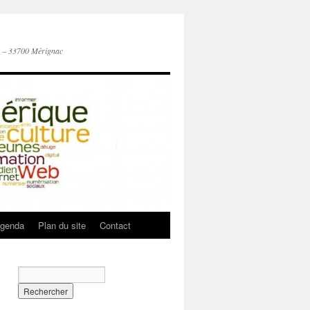
n – 33700 Mérignac
genda
Plan du site
Contact