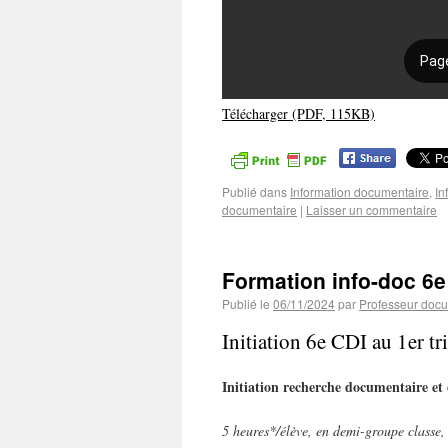
Télécharger (PDF, 115KB)
Publié dans
Information documentaire
,
In
documentaire
|
Laisser un commentaire
Formation info-doc 6
Publié le
06/11/2024
par
Professeur docu
Initiation 6e CDI au 1er tr
Initiation recherche documentaire et
5 heures*/élève, en demi-groupe classe, 