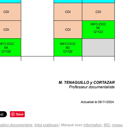
Save
mation documentaire
,
Infos pratiques
|
Marqué avec
information
,
IRD
,
niveau