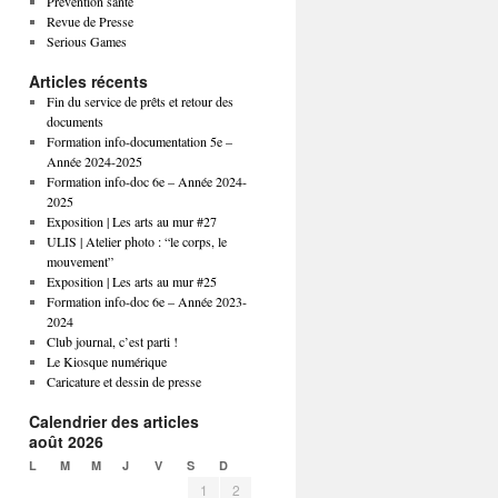
Prévention santé
Revue de Presse
Serious Games
Articles récents
Fin du service de prêts et retour des
documents
Formation info-documentation 5e –
Année 2024-2025
Formation info-doc 6e – Année 2024-
2025
Exposition | Les arts au mur #27
ULIS | Atelier photo : “le corps, le
mouvement”
Exposition | Les arts au mur #25
Formation info-doc 6e – Année 2023-
2024
Club journal, c’est parti !
Le Kiosque numérique
Caricature et dessin de presse
Calendrier des articles
août 2026
L
M
M
J
V
S
D
1
2