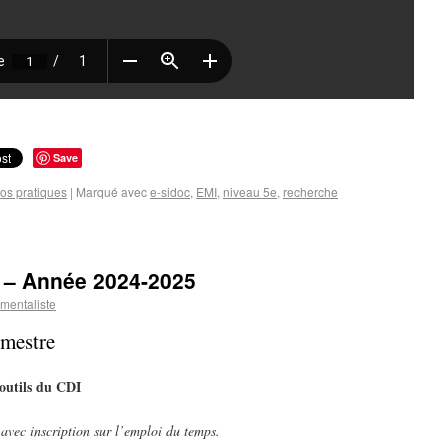
Save
fos pratiques
|
Marqué avec
e-sidoc
,
EMI
,
niveau 5e
,
recherche
e – Année 2024-2025
mentaliste
imestre
 outils du CDI
avec inscription sur l’emploi du temps.