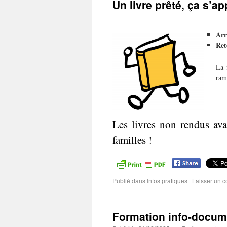
Un livre prêté, ça s’a
Arr
Ret
La 
ram
Les livres non rendus avan
familles !
Publié dans
Infos pratiques
|
Laisser un 
Formation info-docum