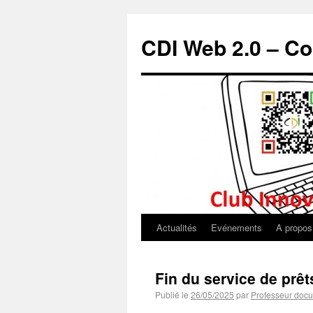
CDI Web 2.0 – Co
Actualités
Evénements
A propos
Fin du service de prê
Publié le
26/05/2025
par
Professeur docu