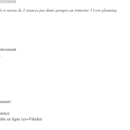
mentaliste
e à raison de 2 séances par demi-groupes au trimestre 3 (voir planning
n document
…
nement)
tinence
die en ligne (ex=Vikidia)