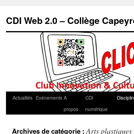
CDI Web 2.0 – Collège Capey
Actualités
Evénements
A
CDI
Discipli
propos
numérique
Arts plastiques
Archives de catégorie :