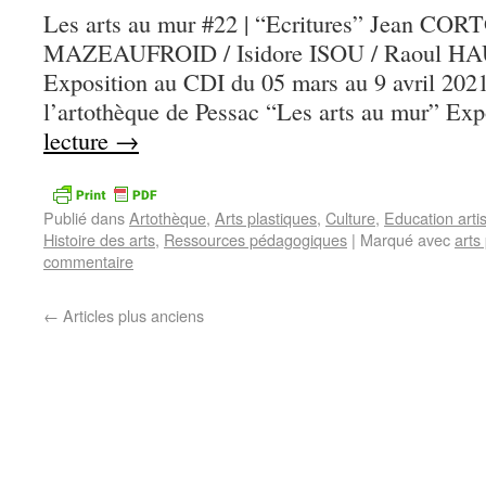
Les arts au mur #22 | “Ecritures” Jean COR
MAZEAUFROID / Isidore ISOU / Raoul 
Exposition au CDI du 05 mars au 9 avril 20
l’artothèque de Pessac “Les arts au mur” Ex
lecture
→
Publié dans
Artothèque
,
Arts plastiques
,
Culture
,
Education artis
Histoire des arts
,
Ressources pédagogiques
|
Marqué avec
arts
commentaire
←
Articles plus anciens