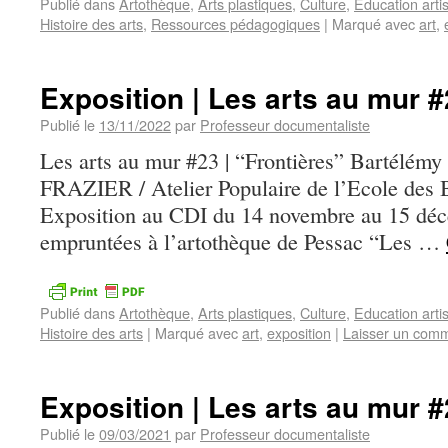
Publié dans
Artothèque
,
Arts plastiques
,
Culture
,
Education artis
Histoire des arts
,
Ressources pédagogiques
|
Marqué avec
art
,
Exposition | Les arts au mur 
Publié le
13/11/2022
par
Professeur documentaliste
Les arts au mur #23 | “Frontières” Bartélé
FRAZIER / Atelier Populaire de l’Ecole des 
Exposition au CDI du 14 novembre au 15 dé
empruntées à l’artothèque de Pessac “Les …
Publié dans
Artothèque
,
Arts plastiques
,
Culture
,
Education artis
Histoire des arts
|
Marqué avec
art
,
exposition
|
Laisser un comm
Exposition | Les arts au mur 
Publié le
09/03/2021
par
Professeur documentaliste