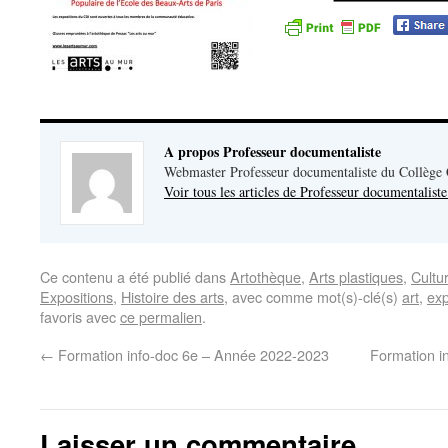
A propos Professeur documentaliste
Webmaster Professeur documentaliste du Collège
Voir tous les articles de Professeur documentalist
Ce contenu a été publié dans
Artothèque
,
Arts plastiques
,
Cultu
Expositions
,
Histoire des arts
, avec comme mot(s)-clé(s)
art
,
exp
favoris avec
ce permalien
.
←
Formation info-doc 6e – Année 2022-2023
Formation i
Laisser un commentaire