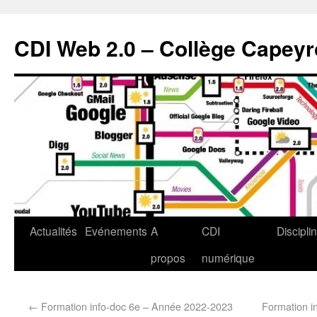
CDI Web 2.0 – Collège Capey
Actualités
Evénements
A
CDI
Discipli
propos
numérique
←
Formation info-doc 6e – Année 2022-2023
Formation i