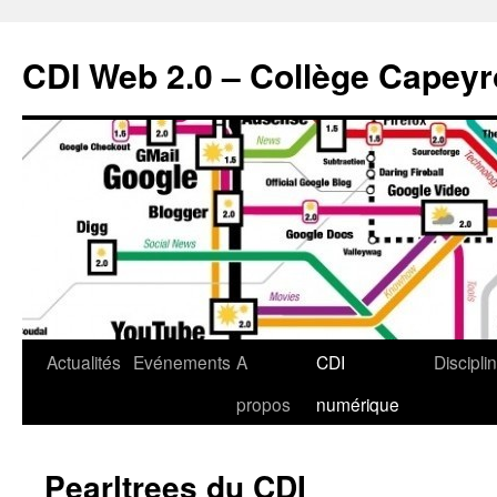
CDI Web 2.0 – Collège Capey
Actualités
Evénements
A
CDI
Discipli
propos
numérique
Pearltrees du CDI