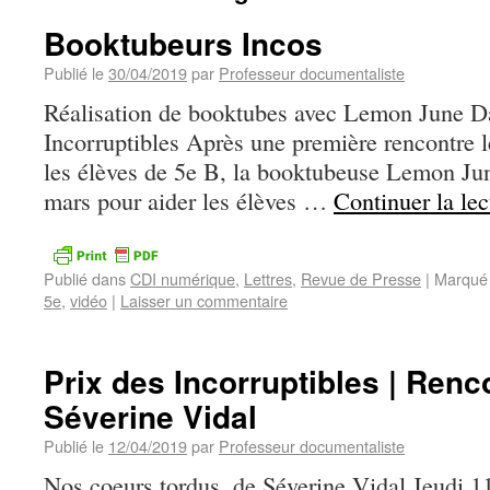
Booktubeurs Incos
Publié le
30/04/2019
par
Professeur documentaliste
Réalisation de booktubes avec Lemon June Da
Incorruptibles Après une première rencontre l
les élèves de 5e B, la booktubeuse Lemon Jun
mars pour aider les élèves …
Continuer la le
Publié dans
CDI numérique
,
Lettres
,
Revue de Presse
|
Marqué
5e
,
vidéo
|
Laisser un commentaire
Prix des Incorruptibles | Renc
Séverine Vidal
Publié le
12/04/2019
par
Professeur documentaliste
Nos coeurs tordus, de Séverine Vidal Jeudi 11