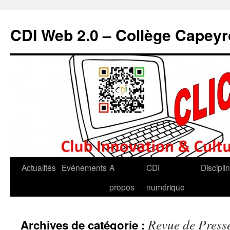
CDI Web 2.0 – Collège Capey
Actualités
Evénements
A
CDI
Discipli
propos
numérique
Revue de Press
Archives de catégorie :