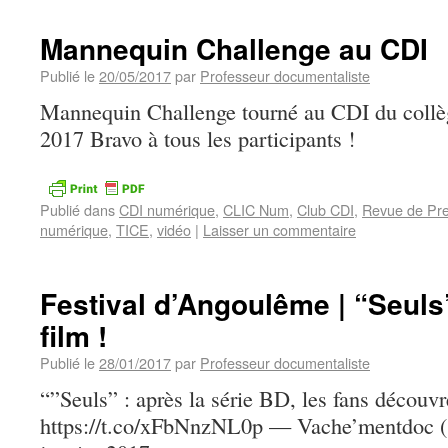
Mannequin Challenge au CDI
Publié le
20/05/2017
par
Professeur documentaliste
Mannequin Challenge tourné au CDI du collèg
2017 Bravo à tous les participants !
Publié dans
CDI numérique
,
CLIC Num
,
Club CDI
,
Revue de Pr
numérique
,
TICE
,
vidéo
|
Laisser un commentaire
Festival d’Angoulême | “Seuls”
film !
Publié le
28/01/2017
par
Professeur documentaliste
“”Seuls” : après la série BD, les fans découv
https://t.co/xFbNnzNL0p — Vache’mentdoc