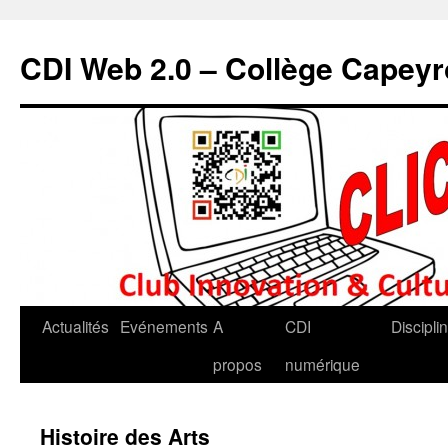
CDI Web 2.0 – Collège Capey
Actualités
Evénements
A
CDI
Discipli
propos
numérique
Histoire des Arts