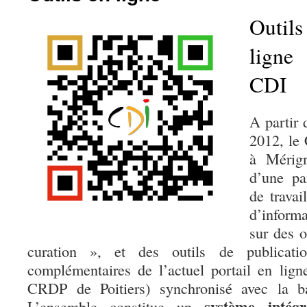
Outil
ligne
CDI
A partir 
2012, le
à Mérig
d’une pa
de travai
d’inform
sur des o
curation », et des outils de publicat
complémentaires de l’actuel portail en lig
CRDP de Poitiers) synchronisé avec la 
système intég
L’ensemble constitue un