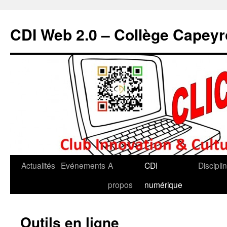
CDI Web 2.0 – Collège Capey
Actualités
Evénements
A
CDI
Discipli
propos
numérique
Outils en ligne