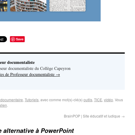
Save
seur documentaliste
seur documentaliste du Collège Capeyron
cles de Professeur documentaliste
→
n documentaire
,
Tutoriels
, avec comme mot(s)-clé(s)
outils
,
TICE
,
vidéo
. Vous
lien
.
BrainPOP | Site éducatif et ludique
→
e alternative à PowerPoint