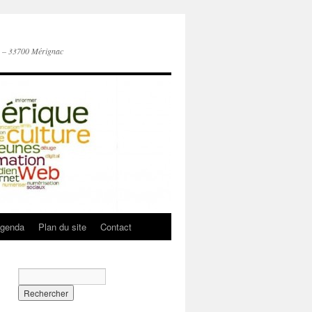
n – 33700 Mérignac
genda
Plan du site
Contact