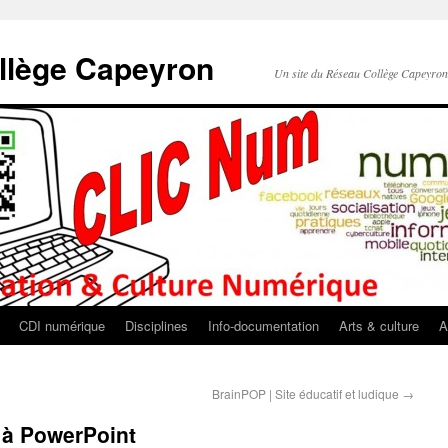
llège Capeyron
Un site du Réseau Collège Capeyro
CDI numérique
Disciplines
Info-documentation
Arts & culture
A
BrainPOP | Site éducatif et ludique
→
e à PowerPoint