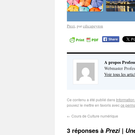
Prezi
, par
cdicapeyron
A propos Profes
Webmaster Profes
Voir tous les arti
Ce contenu a été publié dans
Informatio
pouvez le mettre en favoris avec
ce perma
←
Cours de Culture numérique
3 réponses à
Prezi | Un