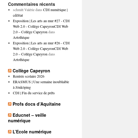
Commentaires récents
schmitt Valérie
dans
CDI numérique |
cdiStat
Exposition | Les arts au mur #27 - CDI
Web 2.0 - Collège CapeyronCDI Web
2.0 – Collège Capeyron
dans
Artothèque
Exposition | Les arts au mur #26 - CDI
Web 2.0 - Collège CapeyronCDI Web
2.0 – Collège Capeyron
dans
Artothèque
Collège Capeyron
Rentrée scolaire 2026
ERASMUS | Une semaine inoubliable
à Jönköping
CDI | Fin du service de prêts
Profs docs d’Aquitaine
Educnet – veille
numérique
L’Ecole numérique