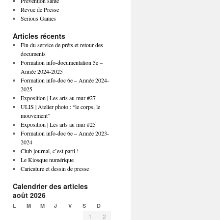
Prévention santé
Revue de Presse
Serious Games
Articles récents
Fin du service de prêts et retour des
documents
Formation info-documentation 5e –
Année 2024-2025
Formation info-doc 6e – Année 2024-
2025
Exposition | Les arts au mur #27
ULIS | Atelier photo : “le corps, le
mouvement”
Exposition | Les arts au mur #25
Formation info-doc 6e – Année 2023-
2024
Club journal, c’est parti !
Le Kiosque numérique
Caricature et dessin de presse
Calendrier des articles
août 2026
L
M
M
J
V
S
D
1
2