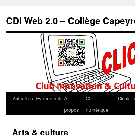
CDI Web 2.0 – Collège Capey
Actualités
Evénements
A
CDI
Discipli
propos
numérique
Arts & culture