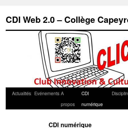
CDI Web 2.0 – Collège Capey
Actualités
Evénements
A
CDI
Discipli
propos
numérique
CDI numérique