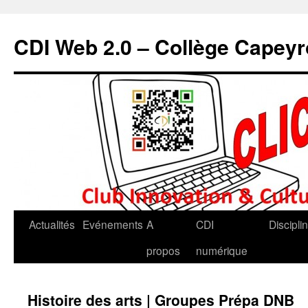
CDI Web 2.0 – Collège Capey
Actualités
Evénements
A
CDI
Discipli
propos
numérique
Histoire des arts | Groupes Prépa DNB