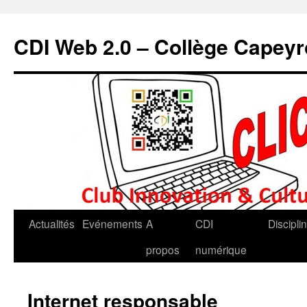
CDI Web 2.0 – Collège Capey
Actualités
Evénements
A
CDI
Discipli
propos
numérique
Internet responsable