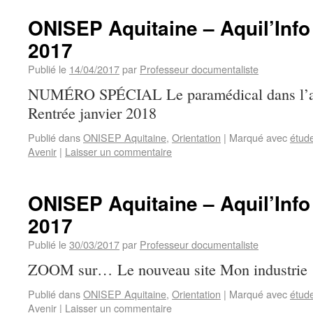
ONISEP Aquitaine – Aquil’Info 
2017
Publié le
14/04/2017
par
Professeur documentaliste
NUMÉRO SPÉCIAL Le paramédical dans l’a
Rentrée janvier 2018
Publié dans
ONISEP Aquitaine
,
Orientation
|
Marqué avec
étud
Avenir
|
Laisser un commentaire
ONISEP Aquitaine – Aquil’Info
2017
Publié le
30/03/2017
par
Professeur documentaliste
ZOOM sur… Le nouveau site Mon industrie
Publié dans
ONISEP Aquitaine
,
Orientation
|
Marqué avec
étud
Avenir
|
Laisser un commentaire