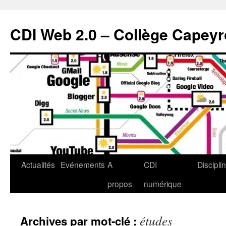
CDI Web 2.0 – Collège Capey
Actualités
Evénements
A
CDI
Discipli
propos
numérique
études
Archives par mot-clé :