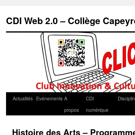
CDI Web 2.0 – Collège Capey
Actualités
Evénements
A
CDI
Discipli
propos
numérique
Histoire des Arts – Programme