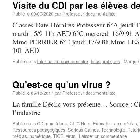
Visite du CDI par les élèves d
Publié le
09/09/2020
par
Professeur documentaliste
Classes Date Horaires Professeur 6°A jeudi
mardi 15/9 11h AED 6°C mercredi 16/9 9h A
Mme PERRIER 6°E jeudi 17/9 8h Mme LEST
10h AED
Publié dans
Information documentaire
,
Infos pratiques
|
Marqué
Qu’est-ce qu’un virus ?
Publié le
05/10/2017
par
Professeur documentaliste
La famille Déclic vous présente… Source : Ci
l’industrie
Publié dans
CDI numérique
,
CLIC Num
,
Education aux médias
,
Ressources pédagogiques
,
Serious Games
,
Technologie
,
Tutori
médias
,
numérique
,
TICE
,
virus
|
Laisser un commentaire