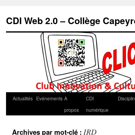
CDI Web 2.0 – Collège Capey
Actualités
Evénements
A
CDI
Discipli
propos
numérique
IRD
Archives par mot-clé :