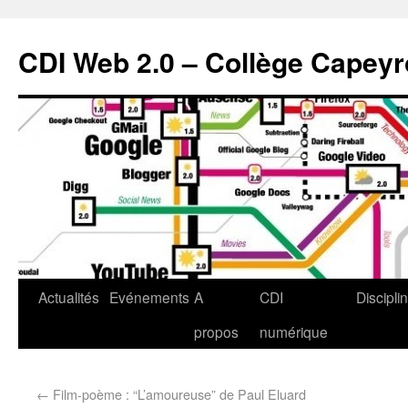
CDI Web 2.0 – Collège Capey
Actualités
Evénements
A
CDI
Discipli
propos
numérique
←
Film-poème : “L’amoureuse” de Paul Eluard