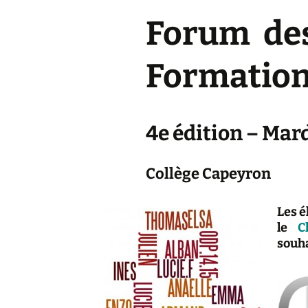
Forum des
Forum 2013
Forum 2012
Formatio
4e édition – Mard
Collège Capeyron
Les é
le
C
souha