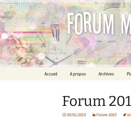
Aller
au
contenu
Forum des
Collège C
Accueil
A propos
Archives
Pl
Forum 2017
Forum 201
Forum 2016
Forum 2015
30/01/2015
Forum 2015
or
Forum 2014