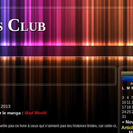
 Club
a
L
M
3
4
10
11
, 2013
17
18
24
25
r le manga :
Mad World
31
« No
ille pas ce livre à ceux qui n’aiment pas les histoires tristes, car celle-ci,
Artic
M