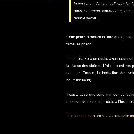
le massacre, Ganta est déclaré l’uni
dans Deadman Wonderland, une pri
terrible secret…
Cette petite introduction dure quelques p
fameuse prison.
Plutôt réservé à un public averti pour s
la classe des shōnen. L’histoire est trè
nous en France, la traduction des vo
heureusement).
Il existe aussi une série animée ( qui va
reste tout de même très fidèle à l’histoire 
Et je termine mon article avec une jolie 