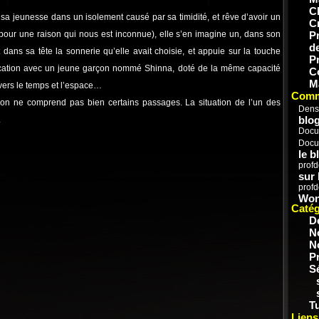
C
a jeunesse dans un isolement causé par sa timidité, et rêve d’avoir un
C
pour une raison qui nous est inconnue), elle s’en imagine un, dans son
P
d
it dans sa tête la sonnerie qu’elle avait choisie, et appuie sur la touche
P
ication avec un jeune garçon nommé Shinna, doté de la même capacité
C
M
avers le temps et l’espace…
Comm
 l’on ne comprend pas bien certains passages. La situation de l’un des
Dens
blog
.
Docu
Docu
le b
prof
sur
prof
Won
Catég
D
N
N
P
S
Tu
Liens