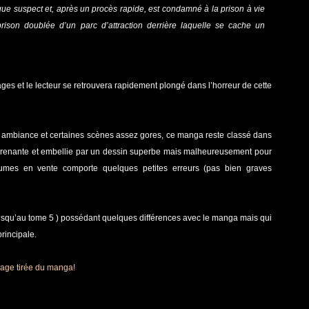
que suspect et, après un procès rapide, est condamné à la prison à vie
son doublée d’un parc d’attraction derrière laquelle se cache un
ages et le lecteur se retrouvera rapidement plongé dans l’horreur de cette
on ambiance et certaines scènes assez gores, ce manga reste classé dans
s prenante et embellie par un dessin superbe mais malheureusement pour
lumes en vente comporte quelques petites erreurs (pas bien graves
 jusqu’au tome 5 ) possédant quelques différences avec le manga mais qui
principale.
image tirée du manga!