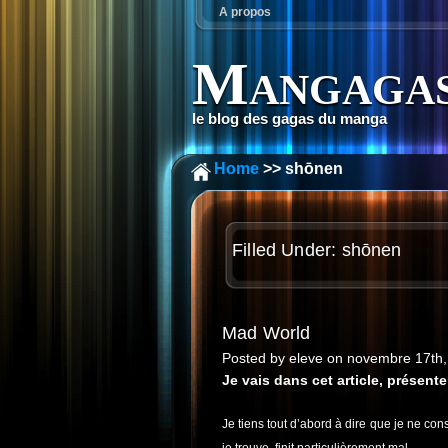
A propos
Mangagas
le blog des gagas du manga
Home
>> shōnen
Filled Under: shōnen
Mad World
Posted by eleve on novembre 17th
Je vais dans cet article, présente
Je tiens tout d’abord à dire que je ne conse