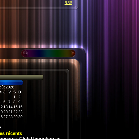
RSS
oût 2026
M
J
V
S
D
1
2
5
6
7
8
9
12
13
14
15
16
19
20
21
22
23
26
27
28
29
30
v
les récents
angagas Club | Incription au