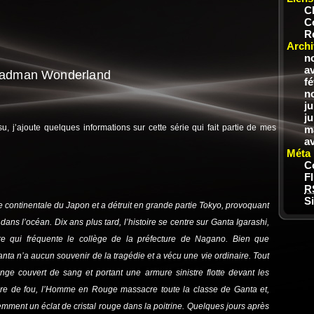
C
C
R
Archi
n
av
 Deadman Wonderland
fé
n
ju
ju
u, j’ajoute quelques informations sur cette série qui fait partie de mes
m
av
Méta
C
F
R
S
e continentale du Japon et a détruit en grande partie Tokyo, provoquant
dans l’océan. Dix ans plus tard, l’histoire se centre sur Ganta Igarashi,
re qui fréquente le collège de la préfecture de Nagano. Bien que
nta n’a aucun souvenir de la tragédie et a vécu une vie ordinaire. Tout
 couvert de sang et portant une armure sinistre flotte devant les
rire de fou, l’Homme en Rouge massacre toute la classe de Ganta et,
olemment un éclat de cristal rouge dans la poitrine. Quelques jours après