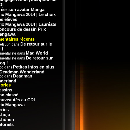
DI
réer son avatar Manga
rix Mangawa 2014 | Le choix
es élèves
rix Mangawa 2014 | Lauréats
oncours de dessin Prix
angawa
entaires récents
De retour sur le
etsu64
dans
 !
Mad World
mentaliste
dans
De retour sur
mentaliste
dans
log !
Petites infos en plus
doc
dans
 Deadman Wonderland
Deadman
doc
dans
derland
ories
essins
on classé
ouveautés au CDI
rix Mangawa
éries
shojo
shōnen
toriels