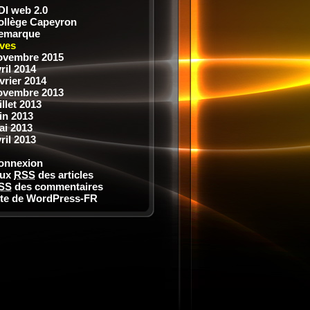
DI web 2.0
ollège Capeyron
emarque
ves
ovembre 2015
ril 2014
vrier 2014
ovembre 2013
illet 2013
in 2013
ai 2013
ril 2013
onnexion
lux
RSS
des articles
SS
des commentaires
ite de WordPress-FR