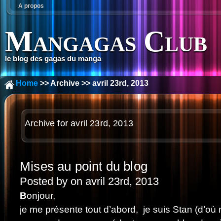
A propos
Mangagas Club
le blog des gagas du manga
Home
>> Archive >> avril 23rd, 2013
Archive for avril 23rd, 2013
Mises au point du blog
Posted by on avril 23rd, 2013
B
onjour,
je me présente tout d’abord, je suis Stan (d’où