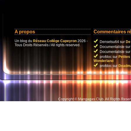
A propos
Commentaires r
Un blog du
Réseau Collège Capeyron
2026 -
Densetsu64 sur
De 
Tous Droits Réservés / All rights reserved.
Documentaliste su
Documentaliste su
profdoc sur
Petites
Wonderland
profdoc sur
Deadma
Copyright © Mangagas Club
.
All Rights Rese