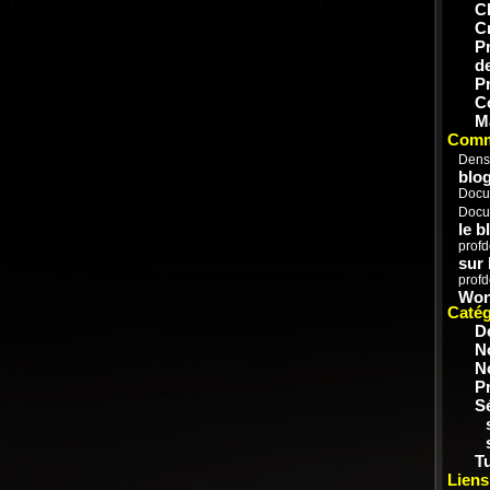
C
C
P
d
P
C
M
Comm
Dens
blog
Docu
Docu
le b
prof
sur
prof
Won
Catég
D
N
N
P
S
Tu
Liens