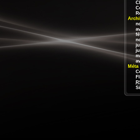
C
C
R
Archi
n
av
fé
n
ju
ju
m
av
Méta
C
F
R
S