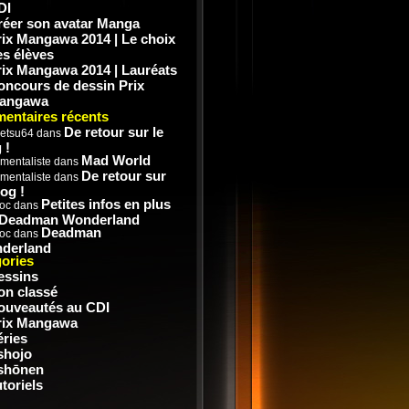
DI
réer son avatar Manga
rix Mangawa 2014 | Le choix
es élèves
rix Mangawa 2014 | Lauréats
oncours de dessin Prix
angawa
entaires récents
De retour sur le
etsu64
dans
 !
Mad World
mentaliste
dans
De retour sur
mentaliste
dans
log !
Petites infos en plus
doc
dans
 Deadman Wonderland
Deadman
doc
dans
derland
ories
essins
on classé
ouveautés au CDI
rix Mangawa
éries
shojo
shōnen
toriels