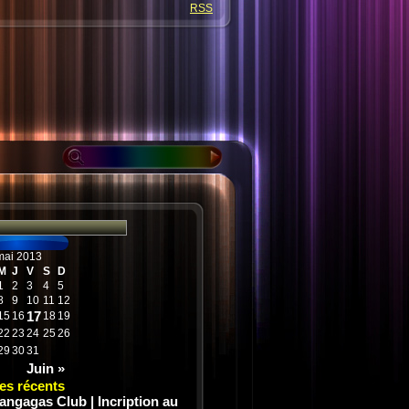
RSS
mai 2013
M
J
V
S
D
1
2
3
4
5
8
9
10
11
12
17
15
16
18
19
22
23
24
25
26
29
30
31
Juin »
les récents
angagas Club | Incription au