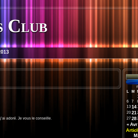
 Club
2013
L
M
6
7
14
13
21
20
28
 j’ai adoré. Je vous le conseille.
27
« Avr
Artic
M