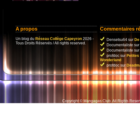
A propos
Commentaires r
Un blog du
Réseau Collège Capeyron
2026 -
Densetsu64 sur
De 
Tous Droits Réservés / All rights reserved.
Documentaliste su
Documentaliste su
profdoc sur
Petites
Wonderland
profdoc sur
Deadma
Copyright © Mangagas Club
.
All Rights Rese