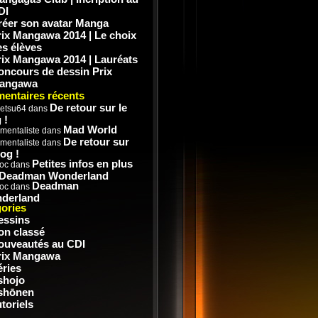
DI
réer son avatar Manga
rix Mangawa 2014 | Le choix
es élèves
rix Mangawa 2014 | Lauréats
oncours de dessin Prix
angawa
entaires récents
De retour sur le
etsu64
dans
 !
Mad World
mentaliste
dans
De retour sur
mentaliste
dans
log !
Petites infos en plus
doc
dans
 Deadman Wonderland
Deadman
doc
dans
derland
ories
essins
on classé
ouveautés au CDI
rix Mangawa
éries
shojo
shōnen
toriels