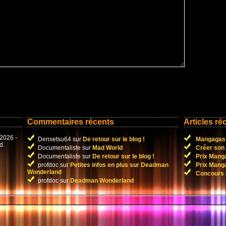
Commentaires récents
Articles ré
2026 -
Densetsu64 sur
De retour sur le blog !
Mangagas C
d.
Documentaliste sur
Mad World
Créer son
Documentaliste sur
De retour sur le blog !
Prix Manga
profdoc sur
Petites infos en plus sur Deadman
Prix Manga
Wonderland
Concours 
profdoc sur
Deadman Wonderland