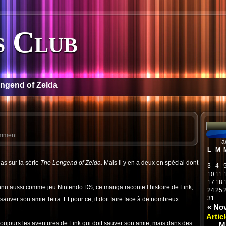
 Club
ngend of Zelda
omment
a
L
M
s sur la série
The Lengend of Zelda.
Mais il y en a deux en spécial dont
3
4
10
11
17
18
nnu aussi comme jeu Nintendo DS, ce manga raconte l’histoire de Link,
24
25
31
t sauver son amie Tetra. Et pour ce, il doit faire face à de nombreux
« No
Artic
 toujours les aventures de Link qui doit sauver son amie, mais dans des
M