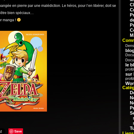
C
changée en pierre par une malédiction. Le héros, pour l’en libérer, doit se
C
s être bien spéciaux…
P
d
ur manga !
P
C
M
Comm
Dens
blog
Docu
Docu
le b
prof
sur
prof
Won
Catég
D
N
N
P
S
Tu
Save
Liens