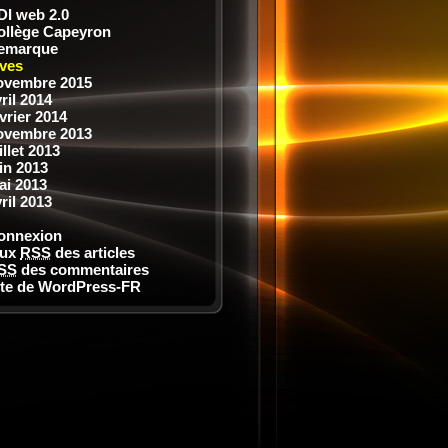
DI web 2.0
ollège Capeyron
emarque
ves
ovembre 2015
ril 2014
vrier 2014
ovembre 2013
illet 2013
in 2013
ai 2013
ril 2013
onnexion
lux
RSS
des articles
SS
des commentaires
ite de WordPress-FR