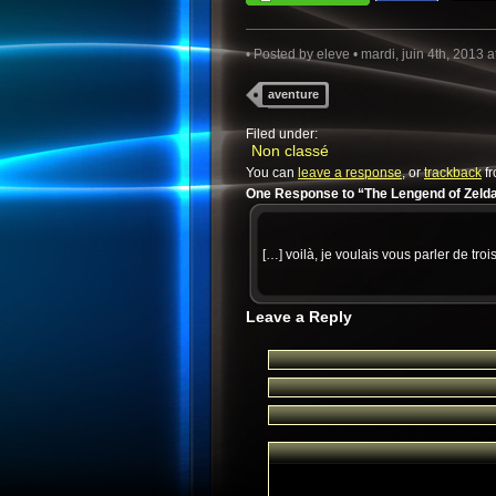
• Posted by
eleve
• mardi, juin 4th, 2013 a
aventure
Filed under:
Non classé
You can
leave a response
, or
trackback
fr
One Response to “The Lengend of Zeld
[…] voilà, je voulais vous parler de tr
Leave a Reply