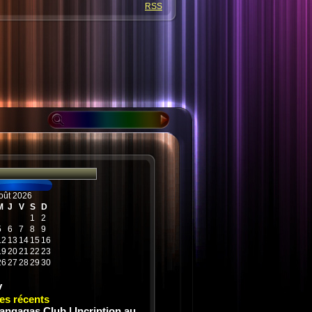
RSS
oût 2026
M
J
V
S
D
1
2
5
6
7
8
9
12
13
14
15
16
19
20
21
22
23
26
27
28
29
30
v
les récents
angagas Club | Incription au