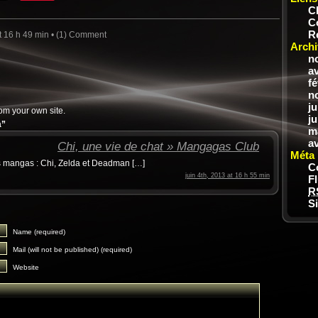
C
C
R
t 16 h 49 min •
(1) Comment
Archi
n
av
fé
n
ju
om your own site.
ju
a”
m
av
Chi, une vie de chat » Mangagas Club
Méta
ois mangas : Chi, Zelda et Deadman […]
C
juin 4th, 2013 at 16 h 55 min
F
R
S
Name (required)
Mail (will not be published) (required)
Website