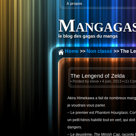
A propos
Mangagas
le blog des gagas du manga
Home
>>
Non classé
>> The Le
The Lengend of Zelda
• Posted by
eleve
• 4 juin, 2013 •
(1) C
Akira Himekawa a fait de nombreux manga
je voudrais vous parler.
– Le premier est
Phantom Hourglass
. Co
un petit héros habillé tout en vert, qui doi
dangers.
– Le deuxième,
The Minish Cap
, raconte