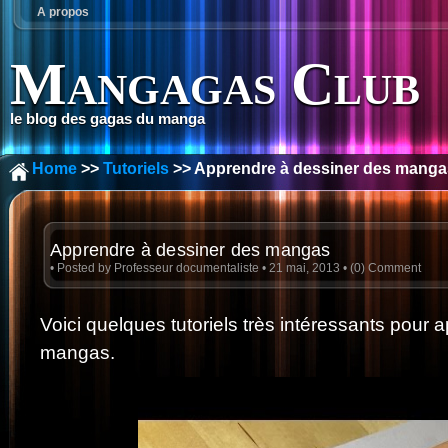
A propos
Mangagas Club
le blog des gagas du manga
Home
>>
Tutoriels
>> Apprendre à dessiner des manga
Apprendre à dessiner des mangas
• Posted by
Professeur documentaliste
• 21 mai, 2013 •
(0) Comment
Voici quelques tutoriels très intéressants pour
mangas.