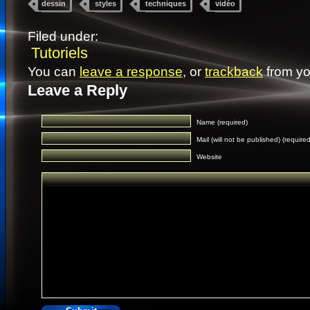
dessin
styles
techniques
vidéo
Filed under:
Tutoriels
You can
leave a response
, or
trackback
from yo
Leave a Reply
Name (required)
Mail (will not be published) (required
Website