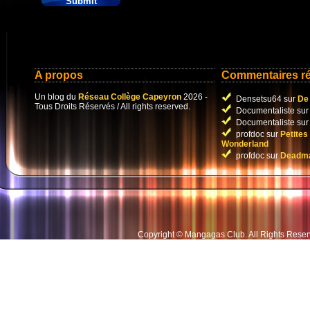
A propos
Commentaires r
Un blog du
Réseau Collège Capeyron
2026 -
Densetsu64 sur
De 
Tous Droits Réservés / All rights reserved.
Documentaliste su
Documentaliste su
profdoc sur
Petites
Wonderland
profdoc sur
Deadma
Copyright © Mangagas Club
.
All Rights Rese