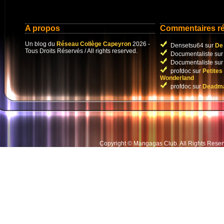
A propos
Commentaires r
Un blog du
Réseau Collège Capeyron
2026 -
Densetsu64 sur
De 
Tous Droits Réservés / All rights reserved.
Documentaliste su
Documentaliste su
profdoc sur
Petites
Wonderland
profdoc sur
Deadma
Copyright © Mangagas Club
.
All Rights Rese