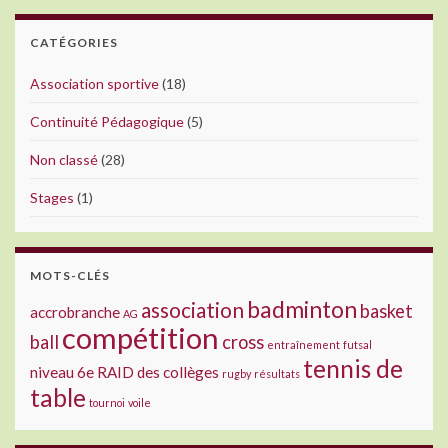
CATÉGORIES
Association sportive
(18)
Continuité Pédagogique
(5)
Non classé
(28)
Stages
(1)
MOTS-CLÉS
badminton
association
basket
accrobranche
AG
compétition
ball
cross
entraînement
futsal
tennis de
niveau 6e
RAID des collèges
rugby
résultats
table
tournoi
voile