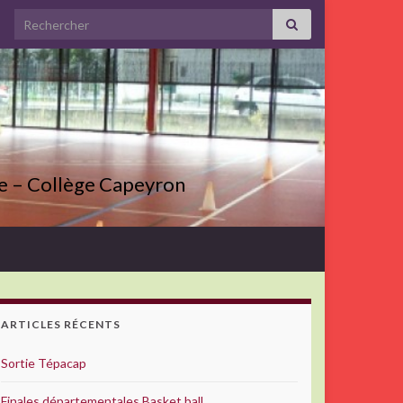
Search for:
ve – Collège Capeyron
ARTICLES RÉCENTS
Sortie Tépacap
Finales départementales Basket ball