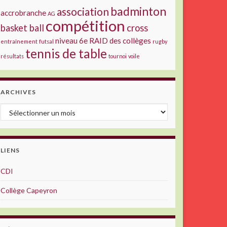
badminton
association
accrobranche
AG
compétition
basket ball
cross
niveau 6e
RAID des collèges
entraînement
futsal
rugby
tennis de table
résultats
tournoi
voile
ARCHIVES
Archives
LIENS
CDI
Collège Capeyron