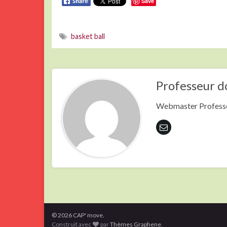
Save
basket ball
Professeur d
Webmaster Professe
© 2026 CAP' move.
Construit avec
par
Thèmes Graphene
.