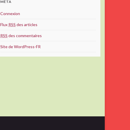
MÉTA
Connexion
Flux
RSS
des articles
RSS
des commentaires
Site de WordPress-FR