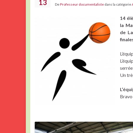
13
De
Professeur documentaliste
dans la catégorie
14 él
la Ma
de La
finale
L’équi
L’équi
serrée
Un trè
L’équi
Bravo 