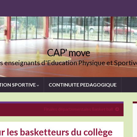
CAP' move
 enseignants d'Education Physique et Sporti
TION SPORTIVE
CONTINUITE PEDAGOGIQUE
Finales départementales Basket ball
ur les basketteurs du collège