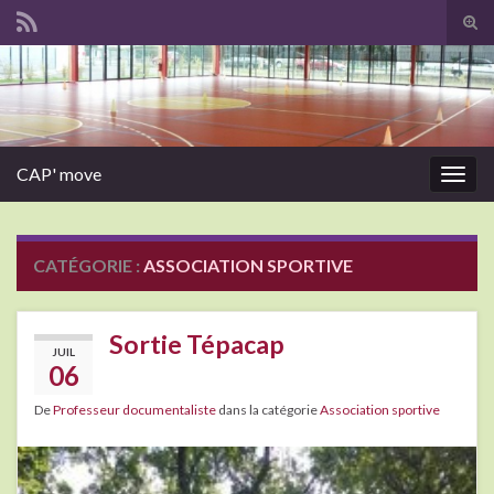
Tog
sear
Search for:
for
CAP' move
Togg
navig
CATÉGORIE :
ASSOCIATION SPORTIVE
Sortie Tépacap
JUIL
06
De
Professeur documentaliste
dans la catégorie
Association sportive