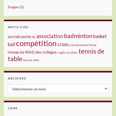
Stages
(1)
MOTS-CLÉS
badminton
association
basket
accrobranche
AG
compétition
ball
cross
entraînement
futsal
tennis de
niveau 6e
RAID des collèges
rugby
résultats
table
tournoi
voile
ARCHIVES
Archives
LIENS