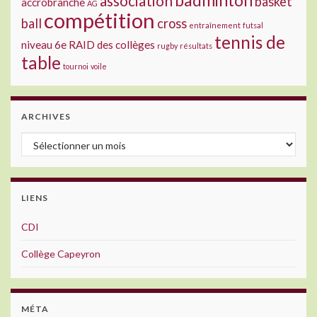
badminton
association
basket
accrobranche
AG
compétition
ball
cross
entraînement
futsal
tennis de
niveau 6e
RAID des collèges
rugby
résultats
table
tournoi
voile
ARCHIVES
Archives
LIENS
CDI
Collège Capeyron
MÉTA