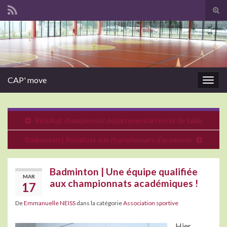
Tog
sear
Search for:
for
CAP' move
Togg
navig
Résultat championnat départemental tennis de table
Badminton | Résultats aux championnats d’académie
Badminton | Une équipe qualifiée
MAR
aux championnats académiques !
17
De
Emmanuelle NEISS
dans la catégorie
Association sportive
Hier,