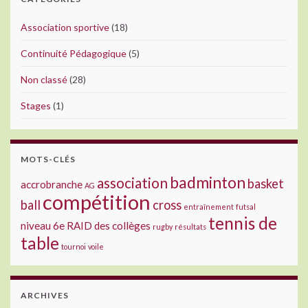
Association sportive
(18)
Continuité Pédagogique
(5)
Non classé
(28)
Stages
(1)
MOTS-CLÉS
badminton
association
basket
accrobranche
AG
compétition
ball
cross
entraînement
futsal
tennis de
niveau 6e
RAID des collèges
rugby
résultats
table
tournoi
voile
ARCHIVES