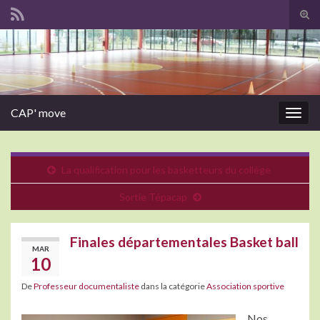
Tog
sear
Search for:
for
CAP' move
Togg
navig
La qualification pour les basketteurs du collège
Sortie Tépacap
Finales départementales Basket ball
MAR
10
De
Professeur documentaliste
dans la catégorie
Association sportive
Nos