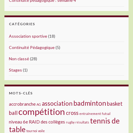
Continuité pédagogique : semaine 4
CATÉGORIES
Association sportive
(18)
Continuité Pédagogique
(5)
Non classé
(28)
Stages
(1)
MOTS-CLÉS
badminton
association
basket
accrobranche
AG
compétition
ball
cross
entraînement
futsal
tennis de
niveau 6e
RAID des collèges
rugby
résultats
table
tournoi
voile